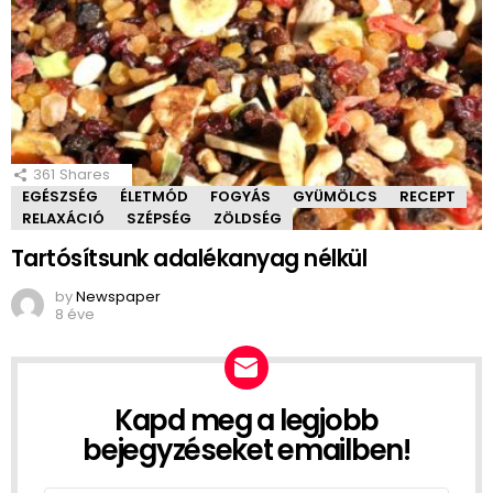
361
Shares
EGÉSZSÉG
ÉLETMÓD
FOGYÁS
GYÜMÖLCS
RECEPT
RELAXÁCIÓ
SZÉPSÉG
ZÖLDSÉG
Tartósítsunk adalékanyag nélkül
by
Newspaper
8 éve
Kapd meg a legjobb
NEWSLETTER
bejegyzéseket emailben!