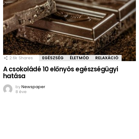
2.6k
Shares
EGÉSZSÉG
ÉLETMÓD
RELAXÁCIÓ
A csokoládé 10 előnyös egészségügyi
hatása
by
Newspaper
8 éve