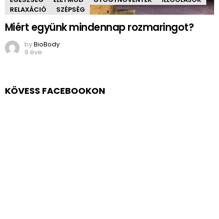
RELAXÁCIÓ
SZÉPSÉG
Miért együnk mindennap rozmaringot?
by
BioBody
9 éve
KÖVESS FACEBOOKON