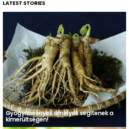
LATEST STORIES
138
Shares
Gyógynövények amelyek segítenek a
kimerültségen!