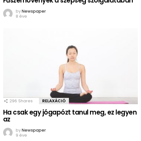
Fűszernövények a szépség szolgálatában
by
Newspaper
8 éve
296
Shares
RELAXÁCIÓ
Ha csak egy jógapózt tanul meg, ez legyen
az
by
Newspaper
9 éve