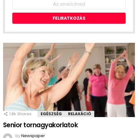
Emailcím:
1.8k
Shares
EGÉSZSÉG
RELAXÁCIÓ
Senior tornagyakorlatok
by
Newspaper