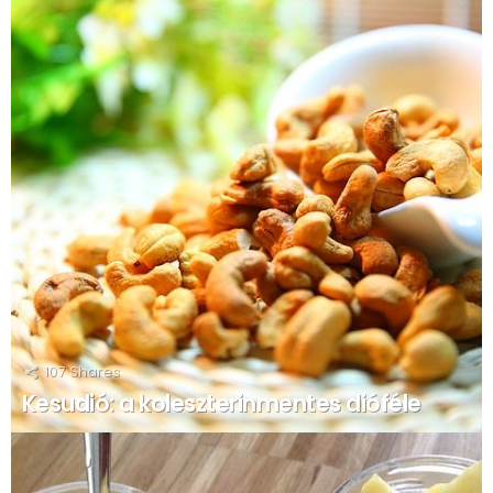
107
Shares
Kesudió: a koleszterinmentes dióféle