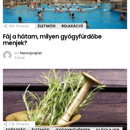
199
Shares
ÉLETMÓD
RELAXÁCIÓ
Fáj a hátam, milyen gyógyfürdőbe
menjek?
by
Newspaper
9 éve
1.7k
Shares
EGÉSZSÉG
ÉLETMÓD
GYÓGYNÖVÉNYEK
ILLÓOLAJOK