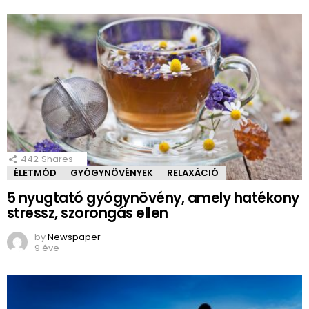
442
Shares
ÉLETMÓD
GYÓGYNÖVÉNYEK
RELAXÁCIÓ
5 nyugtató gyógynövény, amely hatékony
stressz, szorongás ellen
by
Newspaper
9 éve