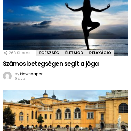
263
Shares
EGÉSZSÉG
ÉLETMÓD
RELAXÁCIÓ
Számos betegségen segít a jóga
by
Newspaper
9 éve