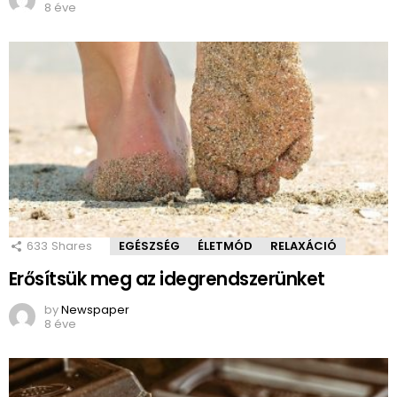
8 éve
633
Shares
EGÉSZSÉG
ÉLETMÓD
RELAXÁCIÓ
Erősítsük meg az idegrendszerünket
by
Newspaper
8 éve