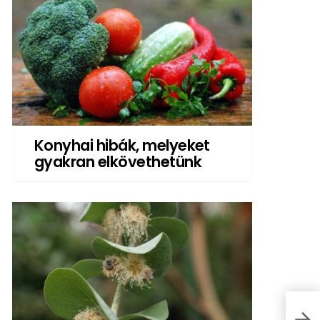
Konyhai hibák, melyeket
gyakran elkövethetünk
Miér