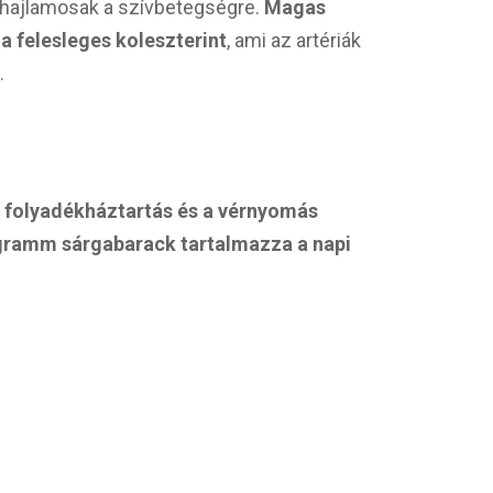
 hajlamosak a szívbetegségre.
Magas
 a felesleges koleszterint
, ami az artériák
.
a folyadékháztartás és a vérnyomás
gramm sárgabarack tartalmazza a napi