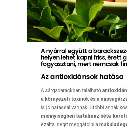
A nyárral együtt a barackszez
helyen lehet kapni friss, éret
fogyasztani, mert nemcsak fi
Az antioxidánsok hatása
A sárgabarackban található
antioxidá
a környezeti
toxinok és a napsugárzá
is jó hatással vannak. Utóbbi annak k
mennyiségben tartalmaz béta-karoti
ezáltal segít meggátolni a
makuladege