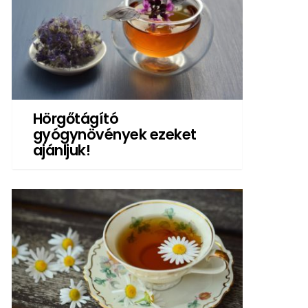
Hörgőtágító
gyógynövények ezeket
ajánljuk!