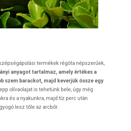
 szépségápolási termékek régóta népszerűek,
ányi anyagot tartalmaz, amely értékes a
bb szem barackot, majd keverjük össze egy
pp olívaolajat is tehetünk bele, úgy még
nkra és a nyakunkra, majd tíz perc után
yogó lesz tőle az arcbőr.