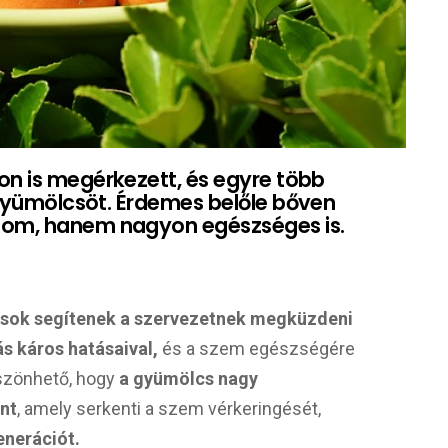
on is megérkezett, és egyre több
t gyümölcsöt. Érdemes belőle bőven
nom, hanem nagyon egészséges is.
nsok segítenek a szervezetnek megküzdeni
s káros hatásaival,
és a szem egészségére
öszönhető, hogy
a gyümölcs nagy
nt
, amely serkenti a szem vérkeringését,
nerációt.