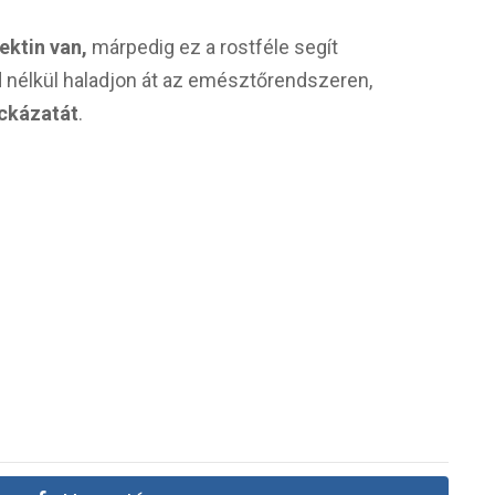
ktin van,
márpedig ez a rostféle segít
d nélkül haladjon át az emésztőrendszeren,
ckázatát
.