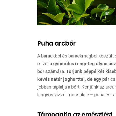
Puha arcbőr
A barackból és barackmagból készült
mivel
a gyümölcs rengeteg olyan ásv
bőr számára
.
Törjünk péppé két kise
kevés natúr joghurttal, de egy pár
cse
jobban táplálja a bőrt. Kenjünk az arcu
langyos vízzel mossuk le – puha és rag
Támogatja az emésztést