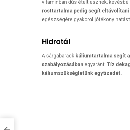
vitaminban dús ételt esznek, kevésbé
rosttartalma pedig segít eltávolítani
egészségére gyakorol jótékony hatást
Hidratál
A sárgabarack
káliumtartalma segít 
szabályozásában
egyaránt.
Tíz deka
káliumszükségletünk egytizedét.