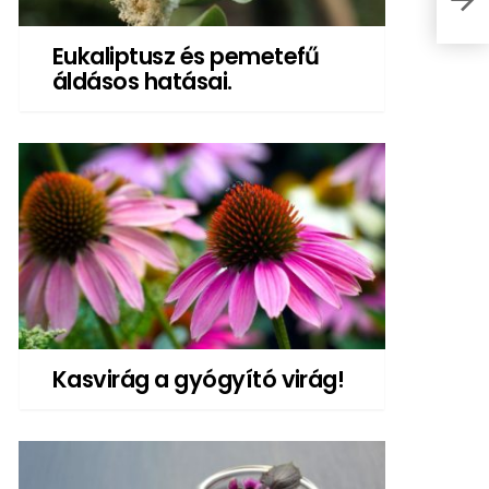
köz
Eukaliptusz és pemetefű
áldásos hatásai.
Kasvirág a gyógyító virág!