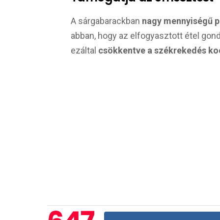
A sárgabarackban
nagy mennyiségű pe
abban, hogy az elfogyasztott étel gon
ezáltal
csökkentve a székrekedés ko