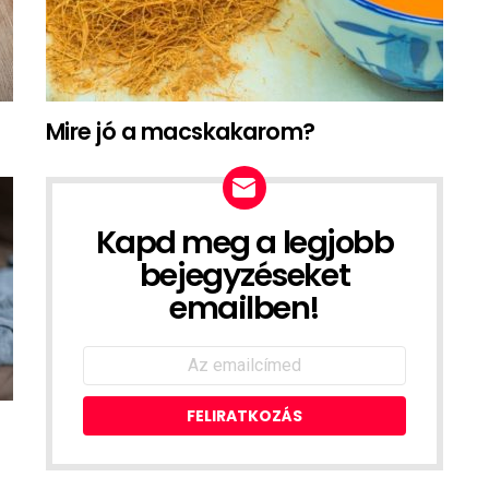
Mire jó a macskakarom?
Kapd meg a legjobb
NEWSLETTER
bejegyzéseket
emailben!
Emailcím: