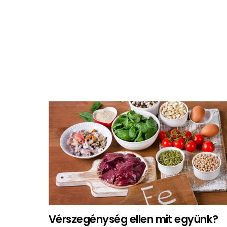
MORE
STORIES
Vérszegénység ellen mit együnk?