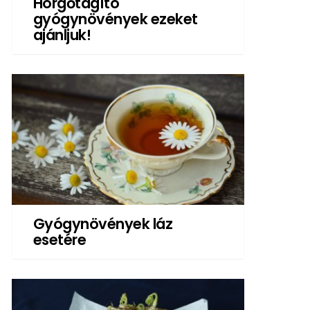
Hörgőtágító
gyógynövények ezeket
ajánljuk!
Gyógynövények láz
esetére