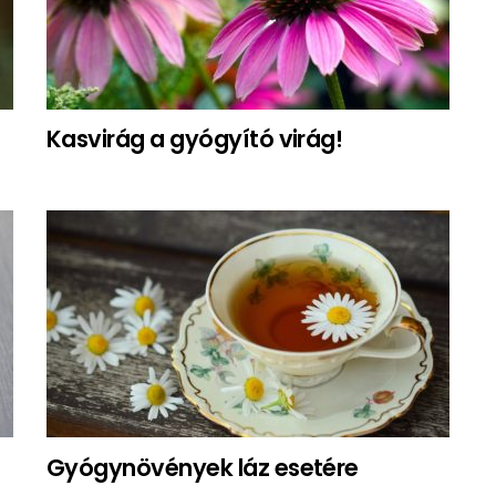
Kasvirág a gyógyító virág!
Gyógynövények láz esetére