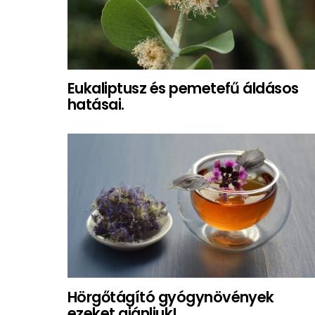
Eukaliptusz és pemetefű áldásos
hatásai.
Hörgőtágító gyógynövények
ezeket ajánljuk!