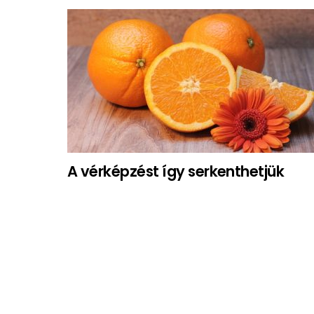
A vérképzést így serkenthetjük