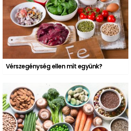
Vérszegénység ellen mit együnk?