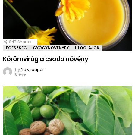
847
Shares
EGÉSZSÉG
GYÓGYNÖVÉNYEK
ILLÓOLAJOK
Körömvirág a csoda növény
by
Newspaper
8 éve