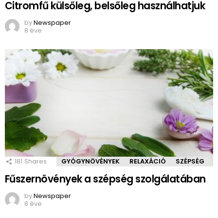
Citromfű külsőleg, belsőleg használhatjuk
by
Newspaper
8 éve
181
Shares
GYÓGYNÖVÉNYEK
RELAXÁCIÓ
SZÉPSÉG
Fűszernövények a szépség szolgálatában
by
Newspaper
8 éve