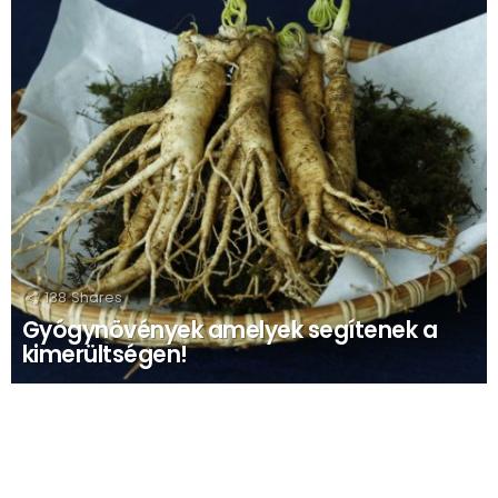
138
Shares
Gyógynövények amelyek segítenek a
kimerültségen!