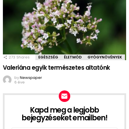
273
Shares
EGÉSZSÉG
ÉLETMÓD
GYÓGYNÖVÉNYEK
Valeriána egyik természetes altatónk
by
Newspaper
6 éve
Kapd meg a legjobb
NEWSLETTER
bejegyzéseket emailben!