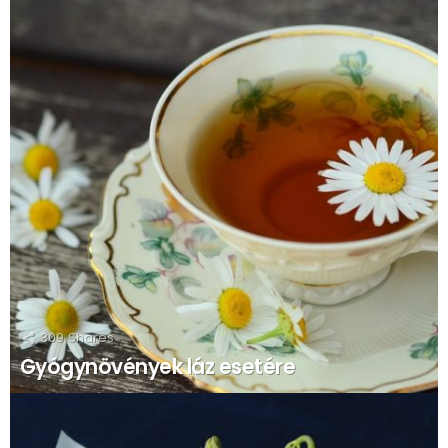
309
Shares
Gyógynövények láz esetére