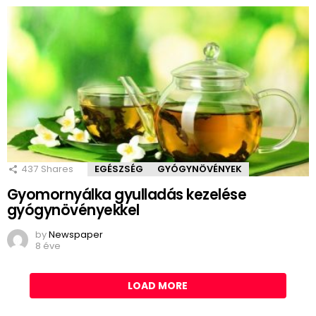
437
Shares
EGÉSZSÉG
GYÓGYNÖVÉNYEK
Gyomornyálka gyulladás kezelése
gyógynövényekkel
by
Newspaper
8 éve
LOAD MORE