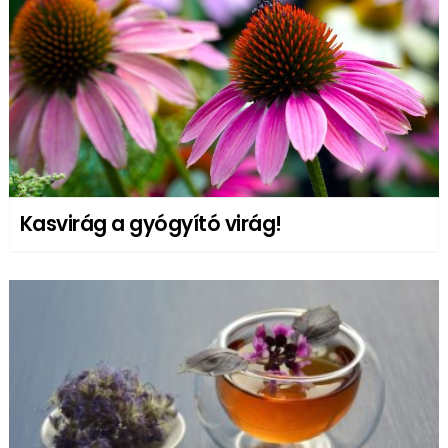
Kasvirág a gyógyító virág!