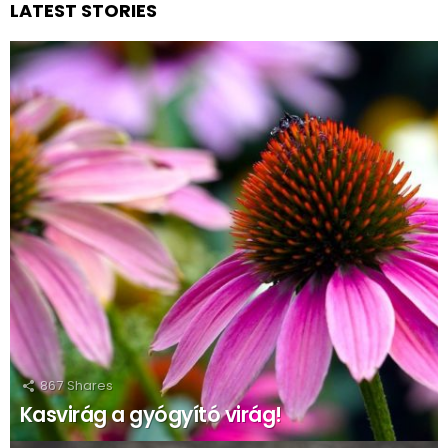
LATEST STORIES
867
Shares
Kasvirág a gyógyító virág!