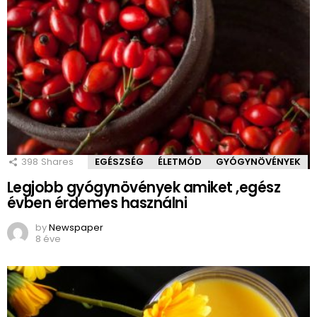
398
Shares
EGÉSZSÉG
ÉLETMÓD
GYÓGYNÖVÉNYEK
Legjobb gyógynövények amiket ,egész
évben érdemes használni
by
Newspaper
8 éve