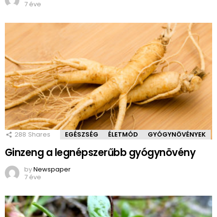
7 éve
288
Shares
EGÉSZSÉG
ÉLETMÓD
GYÓGYNÖVÉNYEK
Ginzeng a legnépszerűbb gyógynövény
by
Newspaper
7 éve