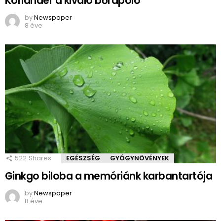
Koriander a kiváló bőrápoló
by
Newspaper
8 éve
522
Shares
EGÉSZSÉG
GYÓGYNÖVÉNYEK
Ginkgo biloba a memóriánk karbantartója
by
Newspaper
8 éve