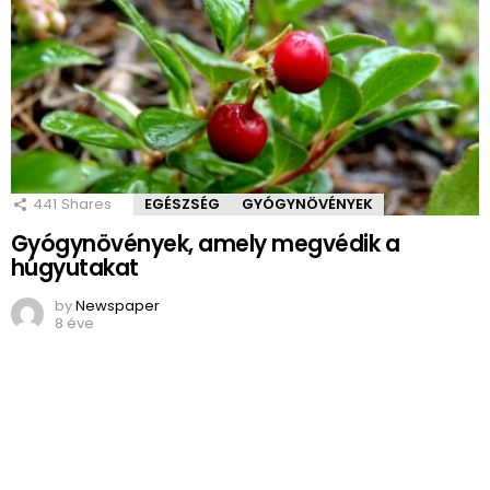
441
Shares
EGÉSZSÉG
GYÓGYNÖVÉNYEK
Gyógynövények, amely megvédik a
húgyutakat
by
Newspaper
8 éve