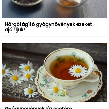
Hörgőtágító gyógynövények ezeket
ajánljuk!
Gyógynövények láz esetére