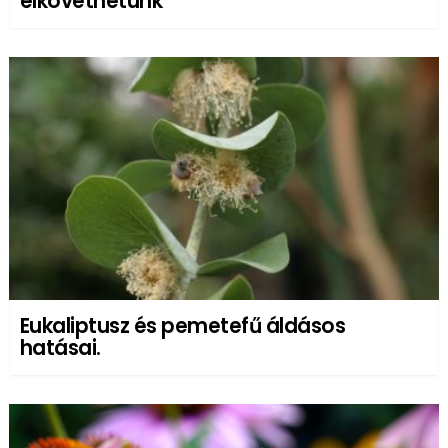
elkövethetünk
Eukaliptusz és pemetefű áldásos
hatásai.