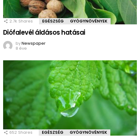
2.7k
Shares
EGÉSZSÉG
GYÓGYNÖVÉNYEK
Diófalevél áldásos hatásai
by
Newspaper
8 éve
652
Shares
EGÉSZSÉG
GYÓGYNÖVÉNYEK